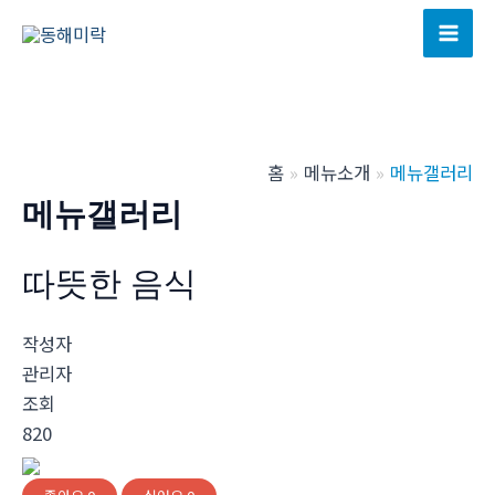
콘
텐
Mai
츠
Men
로
건
너
홈
메뉴소개
메뉴갤러리
뛰
메뉴갤러리
기
따뜻한 음식
작성자
관리자
조회
820