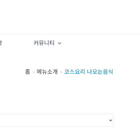
약
커뮤니티
홈
메뉴소개
코스요리 나오는음식