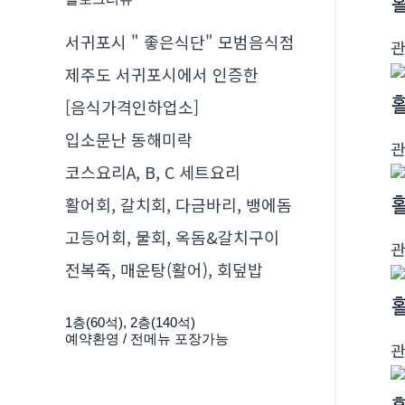
서귀포시 " 좋은식단" 모범음식점
제주도 서귀포시에서 인증한
[음식가격인하업소]
입소문난 동해미락
코스요리A, B, C 세트요리
활어회, 갈치회, 다금바리, 뱅에돔
고등어회, 물회, 옥돔&갈치구이
전복죽, 매운탕(활어), 회덮밥
1층(60석), 2층(140석)
예약환영 / 전메뉴 포장가능