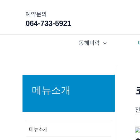
콘
텐
예약문의
츠
064-733-5921
로
건
동해미락
너
뛰
기
메뉴소개
전
메뉴소개