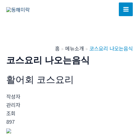
콘
텐
Mai
츠
Men
로
건
너
홈
메뉴소개
코스요리 나오는음식
뛰
코스요리 나오는음식
기
활어회 코스요리
작성자
관리자
조회
897