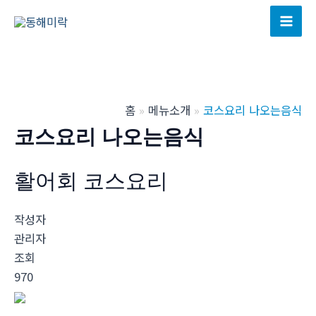
콘
텐
Mai
츠
Men
로
건
너
홈
메뉴소개
코스요리 나오는음식
뛰
코스요리 나오는음식
기
활어회 코스요리
작성자
관리자
조회
970