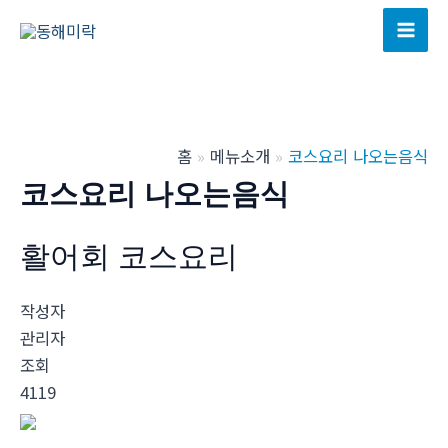
콘
텐
Mai
츠
Men
로
건
너
홈
메뉴소개
코스요리 나오는음식
뛰
코스요리 나오는음식
기
활어회 코스요리
작성자
관리자
조회
4119