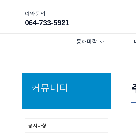
콘
텐
예약문의
츠
064-733-5921
로
건
동해미락
너
뛰
기
커뮤니티
공지사항