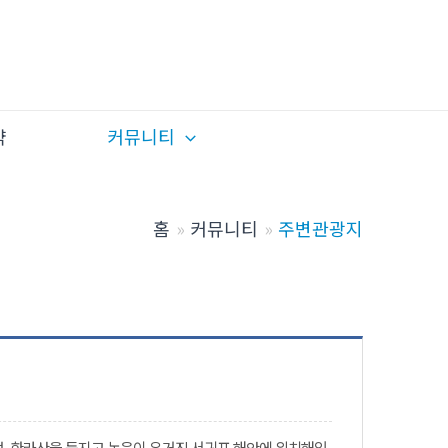
약
커뮤니티
홈
커뮤니티
주변관광지
, 한라산을 등지고 녹음이 우거진 서귀포 해안에 위치해있