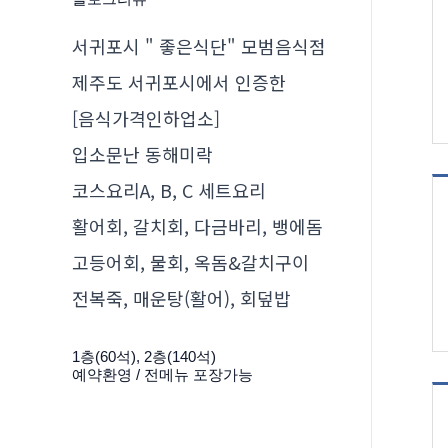
서귀포시 " 좋은식단" 모범음식점
제주도 서귀포시에서 인증한
[음식가격인하업소]
입소문난 동해미락
코스요리A, B, C 세트요리
활어회, 갈치회, 다금바리, 뱅에돔
고등어회, 물회, 옥돔&갈치구이
전복죽, 매운탕(활어), 회덮밥
1층(60석), 2층(140석)
예약환영 / 전메뉴 포장가능