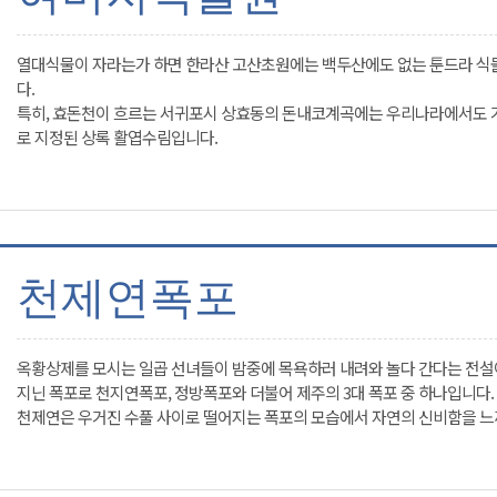
열대식물이 자라는가 하면 한라산 고산초원에는 백두산에도 없는 툰드라 식물인
다.
특히, 효돈천이 흐르는 서귀포시 상효동의 돈내코계곡에는 우리나라에서도 
로 지정된 상록 활엽수림입니다.
천제연폭포
옥황상제를 모시는 일곱 선녀들이 밤중에 목욕하러 내려와 놀다 간다는 전설
지닌 폭포로 천지연폭포, 정방폭포와 더불어 제주의 3대 폭포 중 하나입니다.
천제연은 우거진 수풀 사이로 떨어지는 폭포의 모습에서 자연의 신비함을 느