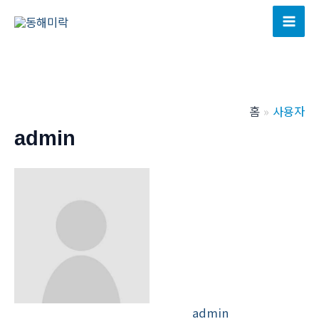
콘
텐
Mai
츠
Men
로
건
너
홈
사용자
뛰
admin
기
admin